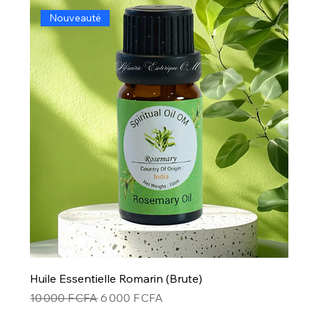
Nouveauté
Huile Essentielle Romarin (Brute)
Prix original
Prix promotionnel
10 000 F CFA
6 000 F CFA