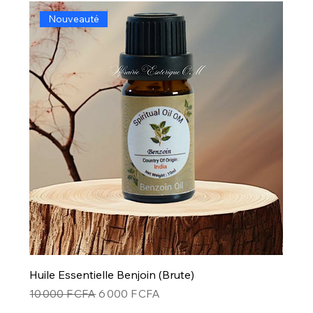
Nouveauté
Huile Essentielle Benjoin (Brute)
Prix original
Prix promotionnel
10 000 F CFA
6 000 F CFA