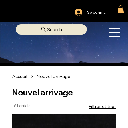
Ouvert du lundi au samedi
Se connecter
Fixe Adjamé: 25 20 00 74 38
Search
OM
LIBRAIRIE SPIRITUELLE
Accueil
Nouvel arrivage
Nouvel arrivage
161 articles
Filtrer et trier