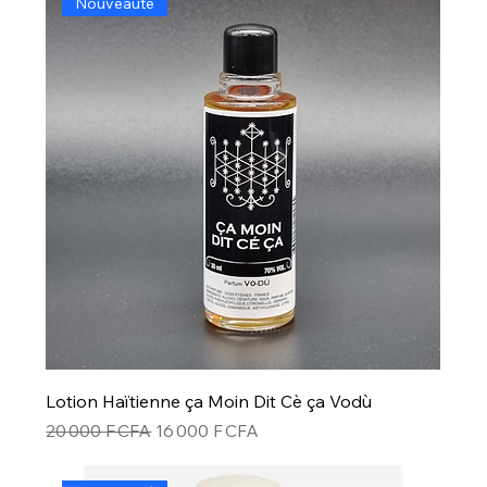
Nouveauté
Lotion Haïtienne ça Moin Dit Cè ça Vodù
Prix original
Prix promotionnel
20 000 F CFA
16 000 F CFA