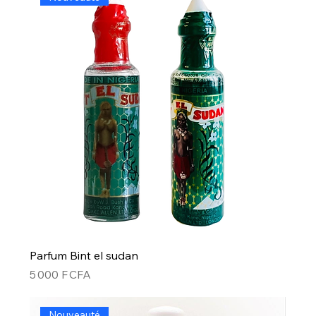
Parfum Bint el sudan
Prix
5 000 F CFA
Nouveauté