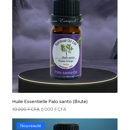
Huile Essentielle Palo santo (Brute)
Prix original
Prix promotionnel
10 000 F CFA
6 000 F CFA
Nouveauté