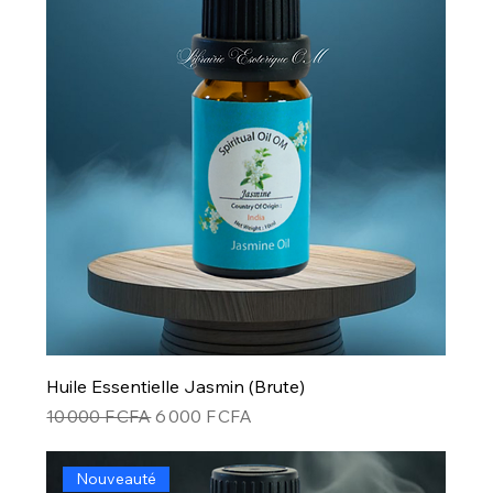
Huile Essentielle Jasmin (Brute)
Prix original
Prix promotionnel
10 000 F CFA
6 000 F CFA
Nouveauté