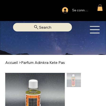
Ouvert du lundi au samedi
Se connecter
Fixe Adjamé: 25 20 00 74 38
Search
OM
LIBRAIRIE SPIRITUELLE
Accueil
>
Parfum Adinkra Kete Pas