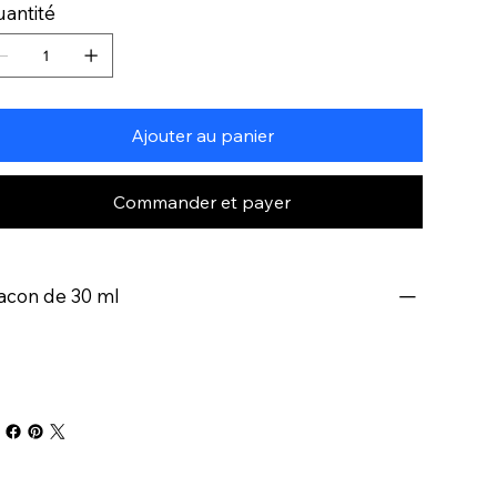
antité
Ajouter au panier
Commander et payer
acon de 30 ml