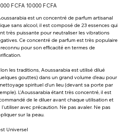
Prix
 000 F CFA
10 000 F CFA
igine
promotionnel
Aoussarabia est un concentré de parfum artisanal
ique sans alcool, il est composé de 23 essences qui
nt très puissante pour neutraliser les vibrations
gatives. Ce concentré de parfum est très populaire
 reconnu pour son efficacité en termes de
rification.
lon les traditions, Aoussarabia est utilisé dilué
uelques gouttes) dans un grand volume d’eau pour
 nettoyage spirituel d’un lieu (devant sa porte par
emple). L’Aoussarabia étant très concentré, il est
commandé de le diluer avant chaque utilisation et
 l'utiliser avec précaution. Ne pas avaler. Ne pas
pliquer sur la peau.
 est Universel