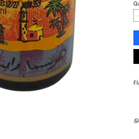
Qu
Fl