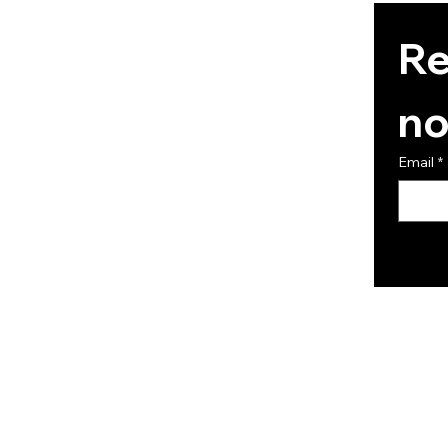
Re
no
Email
*