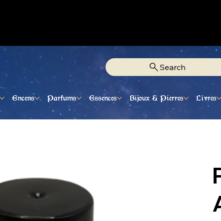
Fixe Adjamé: 25 20 00 74 38
Search
Encens
Parfums
Essences
Bijoux & Pierres
Livres