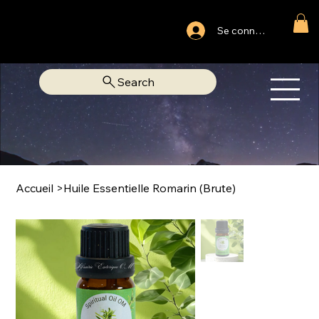
Ouvert du lundi au samedi
Se connecter
Fixe Adjamé: 25 20 00 74 38
Search
OM
LIBRAIRIE SPIRITUELLE
Accueil
>
Huile Essentielle Romarin (Brute)