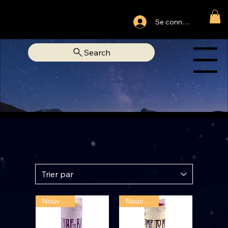
Ouvert du lundi au samedi
Se connecter
Fixe Adjamé: 25 20 00 74 38
Search
LIBRAIRIE SPIRITUELLE
Menu
Nouveauté
Nouveauté