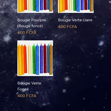
Bougie Pourpre
Bougie Verte claire
(Rouge foncé)
Prix
400 F CFA
Prix
400 F CFA
Bougie Verte
Foncé
Prix
400 F CFA