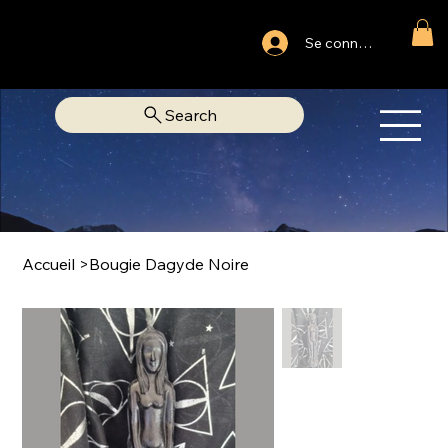
Ouvert du lundi au samedi
Se connecter
Fixe Adjamé: 25 20 00 74 38
Search
OM
LIBRAIRIE SPIRITUELLE
Accueil
>
Bougie Dagyde Noire