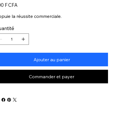
0 F CFA
puie la réussite commerciale.
antité
Ajouter au panier
Commander et payer