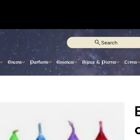
Fixe Adjamé: 25 20 00 74 38
Search
Encens
Parfums
Essences
Bijoux & Pierres
Livres