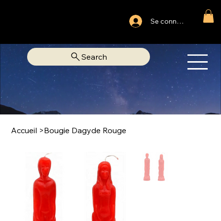
Ouvert du lundi au samedi
Se connecter
Fixe Adjamé: 25 20 00 74 38
Search
OM
LIBRAIRIE SPIRITUELLE
Accueil
>
Bougie Dagyde Rouge