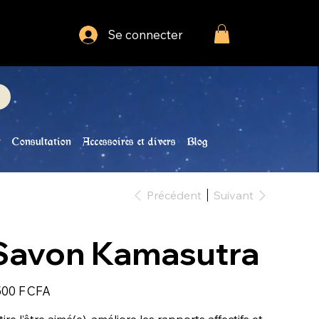
Se connecter
Consultation
Accessoires et divers
Blog
Précédent
Suivant
Savon Kamasutra
500 F CFA
tire l’être aimé(e), améliore les rapports affectifs et