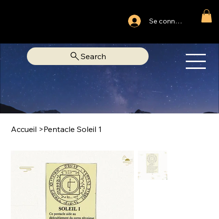
Ouvert du lundi au samedi
Se connecter
Fixe Adjamé: 25 20 00 74 38
Search
OM
LIBRAIRIE SPIRITUELLE
Accueil
>
Pentacle Soleil 1