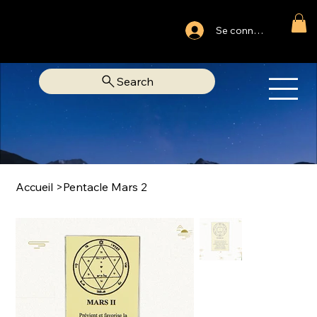
Ouvert du lundi au samedi
Se connecter
Fixe Adjamé: 25 20 00 74 38
Search
OM
LIBRAIRIE SPIRITUELLE
Accueil
>
Pentacle Mars 2