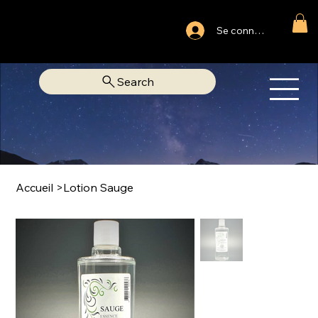
Ouvert du lundi au samedi
Se connecter
Fixe Adjamé: 25 20 00 74 38
Search
OM
LIBRAIRIE SPIRITUELLE
Accueil
>
Lotion Sauge