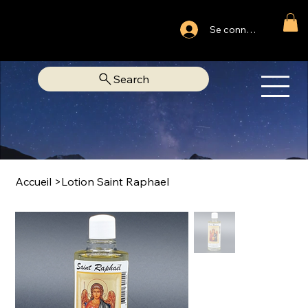
Ouvert du lundi au samedi
Se connecter
Fixe Adjamé: 25 20 00 74 38
Search
OM
LIBRAIRIE SPIRITUELLE
Accueil
>
Lotion Saint Raphael