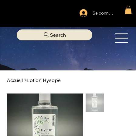
Ouvert du lundi au samedi
Se connecter
Fixe Adjamé: 25 20 00 74 38
Search
OM
LIBRAIRIE SPIRITUELLE
Accueil
>
Lotion Hysope