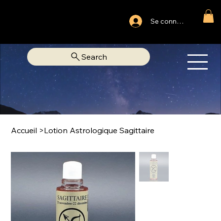
Ouvert du lundi au samedi
Se connecter
Fixe Adjamé: 25 20 00 74 38
Search
OM
LIBRAIRIE SPIRITUELLE
Accueil
>
Lotion Astrologique Sagittaire