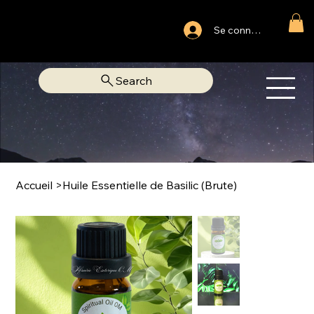
Ouvert du lundi au samedi
Se connecter
Fixe Adjamé: 25 20 00 74 38
Search
OM
LIBRAIRIE SPIRITUELLE
Accueil
>
Huile Essentielle de Basilic (Brute)