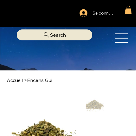
Ouvert du lundi au samedi
Se connecter
Fixe Adjamé: 25 20 00 74 38
Search
OM
LIBRAIRIE SPIRITUELLE
Accueil
>
Encens Gui