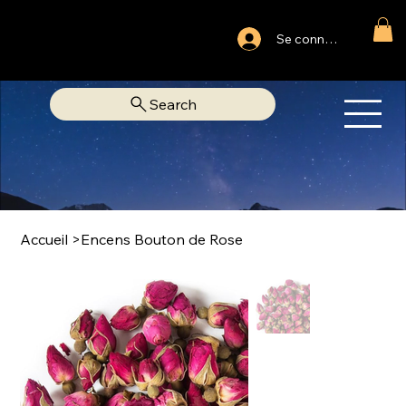
Ouvert du lundi au samedi
Se connecter
Fixe Adjamé: 25 20 00 74 38
Search
OM
LIBRAIRIE SPIRITUELLE
Accueil
>
Encens Bouton de Rose