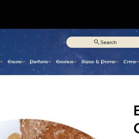
Fixe Adjamé: 25 20 00 74 38
Search
Encens
Parfums
Essences
Bijoux & Pierres
Livres