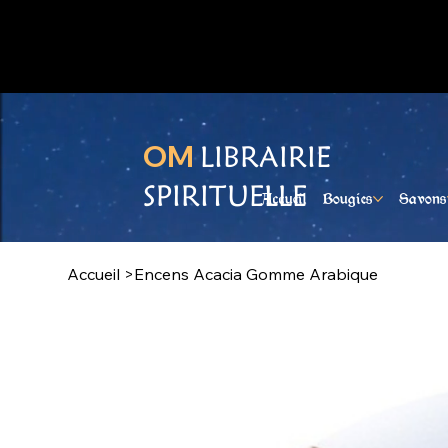
Ouvert du lundi au samedi
OM
LIBRAIRIE
SPIRITUELLE
Accueil
Bougies
Savons
Accueil
>
Encens Acacia Gomme Arabique