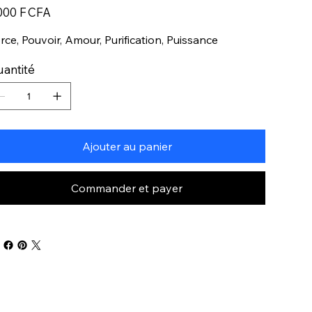
000 F CFA
rce, Pouvoir, Amour, Purification, Puissance
antité
Ajouter au panier
Commander et payer