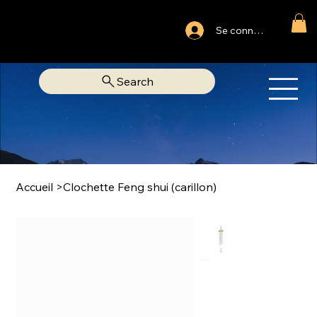
Ouvert du lundi au samedi
Se connecter
Fixe Adjamé: 25 20 00 74 38
Search
OM
LIBRAIRIE SPIRITUELLE
Accueil
>
Clochette Feng shui (carillon)