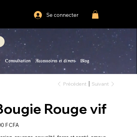
Se connecter
Consultation
Accessoires et divers
Blog
Précédent
Suivant
Bougie Rouge vif
0 F CFA
ssion, courage, sexualité, force et santé, amour