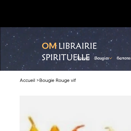
Ouvert du lundi au samedi
OM
LIBRAIRIE
SPIRITUELLE
Accueil
Bougies
Savons
Accueil
>
Bougie Rouge vif