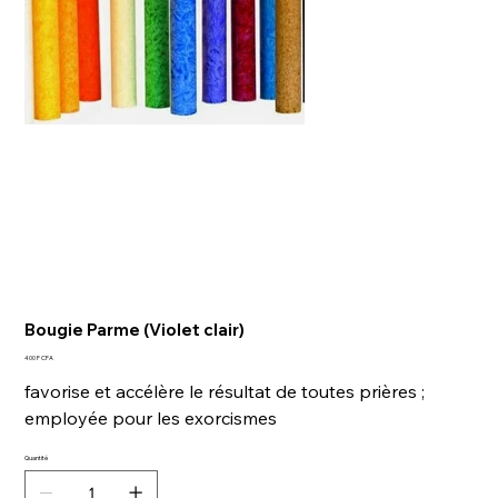
Bougie Parme (Violet clair)
Prix
400 F CFA
favorise et accélère le résultat de toutes prières ;
employée pour les exorcismes
Quantité