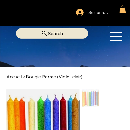
Ouvert du lundi au samedi
Se connecter
Fixe Adjamé: 25 20 00 74 38
Search
OM
LIBRAIRIE SPIRITUELLE
Accueil
>
Bougie Parme (Violet clair)