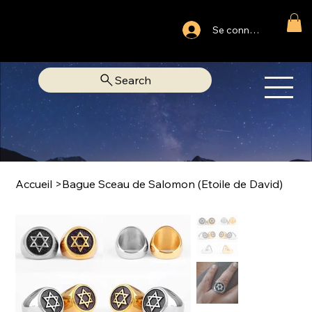
Ouvert du lundi au samedi
Se connecter
Fixe Adjamé: 25 20 00 74 38
Search
OM
LIBRAIRIE SPIRITUELLE
Accueil
>
Bague Sceau de Salomon (Etoile de David)