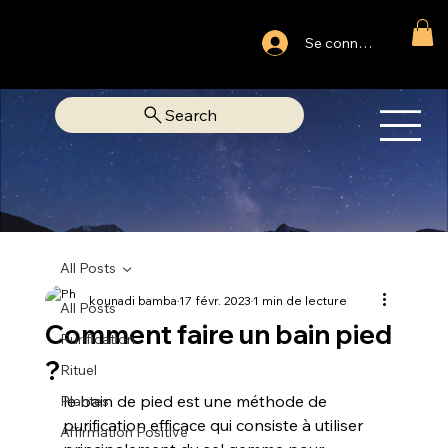
Ouvert du lundi au samedi
Se connecter
Fixe Adjamé: 25 20 00 74 38
Search
OM
LIBRAIRIE SPIRITUELLE
All Posts
kounadi bamba
17 févr. 2023
1 min de lecture
All Posts
Comment faire un bain pied
Purification
?
Rituel
le bain de pied est une méthode de 
Plantes
purification efficace qui consiste à utiliser 
Affirmation Positive