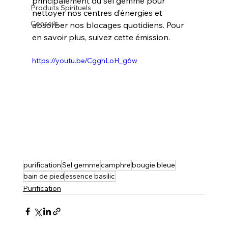
principalement du sel gemme pour 
Produits Spirituels
nettoyer nos centres d’énergies et 
Conseils
absorber nos blocages quotidiens. Pour 
en savoir plus, suivez cette émission.
https://youtu.be/CgghLoH_g6w
purification
Sel gemme
camphre
bougie bleue
bain de pied
essence basilic
Purification