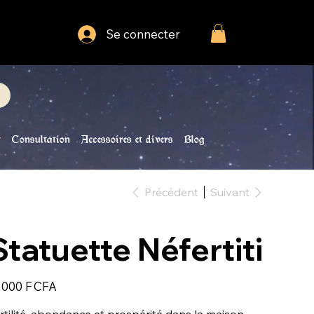
Se connecter
Consultation
Accessoires et divers
Blog
Précédent
Suivant
Statuette Néfertiti
 000 F CFA
rtilité, abondance et prospérité dans la maison...