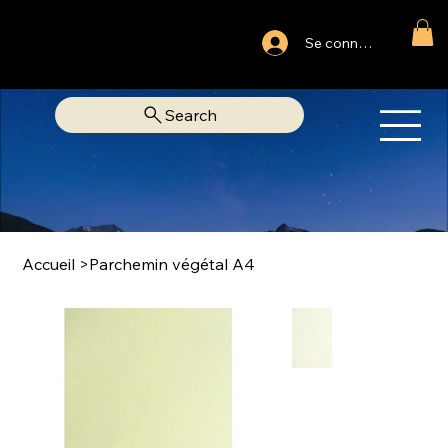
Ouvert du lundi au samedi
Se connecter
Fixe Adjamé: 25 20 00 74 38
Search
OM
LIBRAIRIE SPIRITUELLE
Accueil
>
Parchemin végétal A4