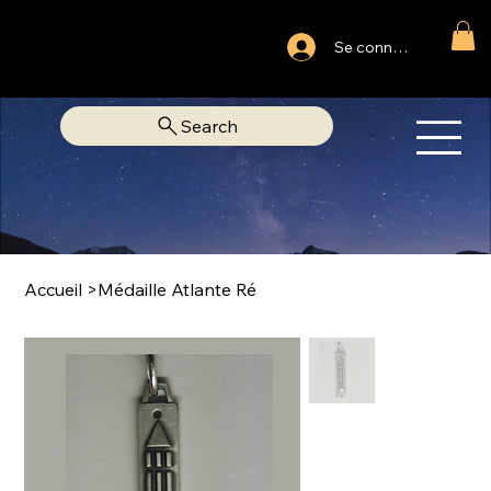
Ouvert du lundi au samedi
Se connecter
Fixe Adjamé: 25 20 00 74 38
Search
OM
LIBRAIRIE SPIRITUELLE
Accueil
>
Médaille Atlante Ré