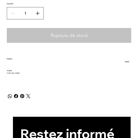
Quantité
Rupture de stock
Matière
Argent
Livré sans chaîne
Restez informé 