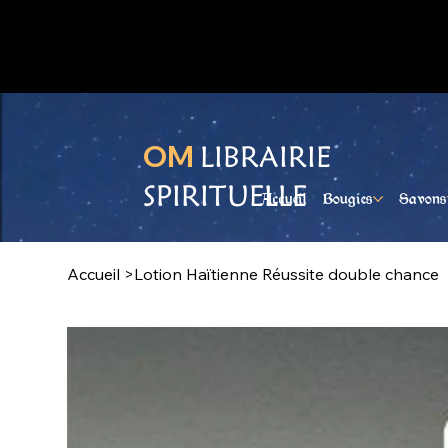
Ouvert du lundi au samedi
OM
LIBRAIRIE
SPIRITUELLE
Accueil
Bougies
Savons
Accueil
>
Lotion Haïtienne Réussite double chance