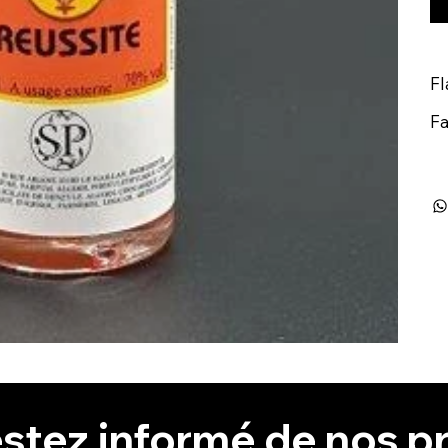
Fl
Fa
stez informé de nos pr