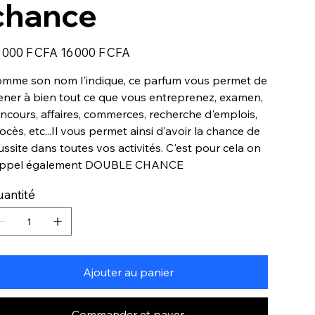
chance
Prix
 000 F CFA
16 000 F CFA
igine
promotionnel
mme son nom l'indique, ce parfum vous permet de
ner à bien tout ce que vous entreprenez, examen,
ncours, affaires, commerces, recherche d'emplois,
ocès, etc...Il vous permet ainsi d'avoir la chance de
ussite dans toutes vos activités. C'est pour cela on
appel également DOUBLE CHANCE
antité
Ajouter au panier
Commander et payer