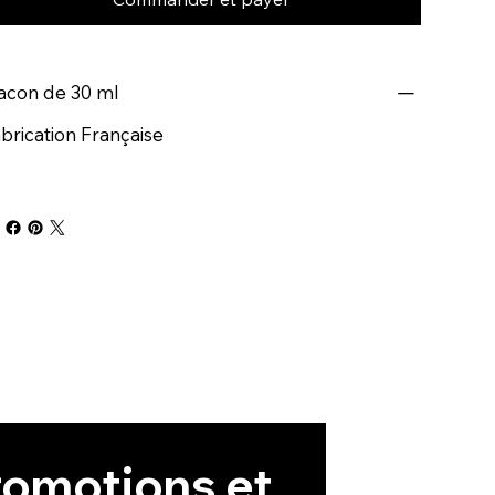
acon de 30 ml
brication Française
omotions et 