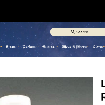
Fixe Adjamé: 25 20 00 74 38
Search
Encens
Parfums
Essences
Bijoux & Pierres
Livres