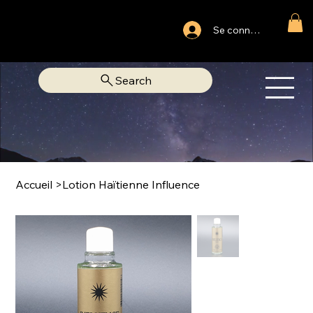
Ouvert du lundi au samedi
Se connecter
Fixe Adjamé: 25 20 00 74 38
Search
OM
LIBRAIRIE SPIRITUELLE
Accueil
>
Lotion Haïtienne Influence