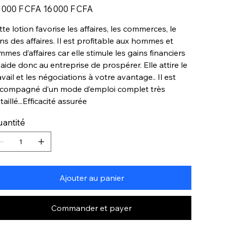
Prix
 000 F CFA
16 000 F CFA
igine
promotionnel
tte lotion favorise les affaires, les commerces, le
ns des affaires. Il est profitable aux hommes et
mmes d’affaires car elle stimule les gains financiers
 aide donc au entreprise de prospérer. Elle attire le
avail et les négociations à votre avantage.. Il est
compagné d’un mode d’emploi complet très
taillé...Efficacité assurée
antité
Ajouter au panier
Commander et payer