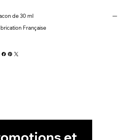
acon de 30 ml
brication Française
omotions et 