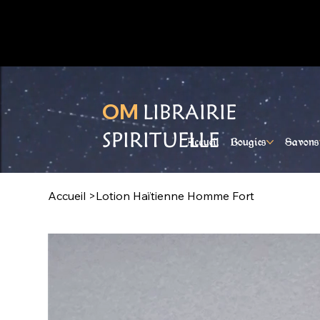
Ouvert du lundi au samedi
OM
LIBRAIRIE
SPIRITUELLE
Accueil
Bougies
Savons
Accueil
>
Lotion Haïtienne Homme Fort