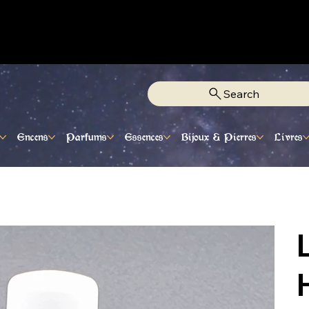
Fixe Adjamé: 25 20 00 74 38
Search
Encens
Parfums
Essences
Bijoux & Pierres
Livres