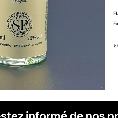
Fl
Fa
stez informé de nos pr