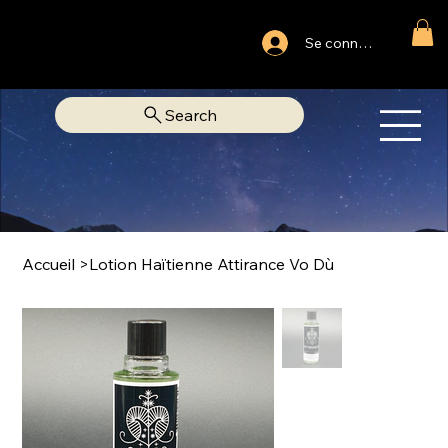
Ouvert du lundi au samedi
Se connecter
Fixe Adjamé: 25 20 00 74 38
Search
OM
LIBRAIRIE SPIRITUELLE
Accueil
>
Lotion Haïtienne Attirance Vo Dù