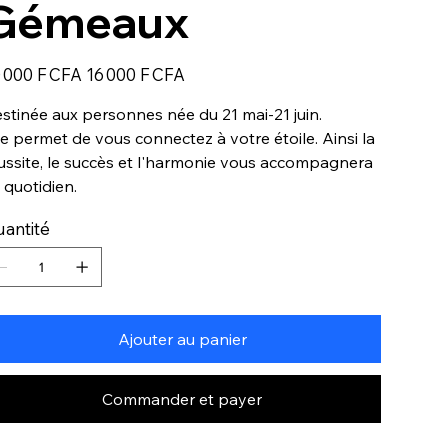
Gémeaux
Prix
 000 F CFA
16 000 F CFA
igine
promotionnel
stinée aux personnes née du 21 mai-21 juin.
le permet de vous connectez à votre étoile. Ainsi la
ussite, le succès et l'harmonie vous accompagnera
 quotidien.
antité
Ajouter au panier
Commander et payer