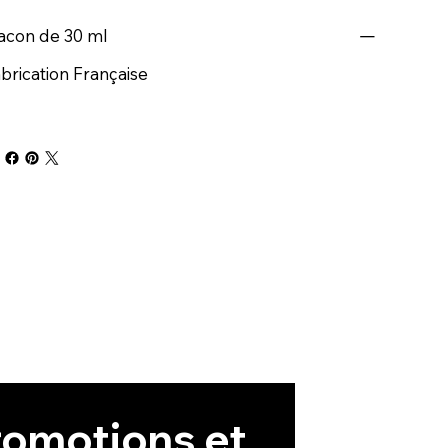
acon de 30 ml
brication Française
omotions et 