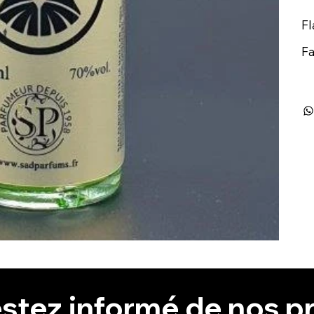
Fl
Fa
stez informé de nos pr