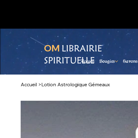
Ouvert du lundi au samedi
OM
LIBRAIRIE
SPIRITUELLE
Accueil
Bougies
Savons
Accueil
>
Lotion Astrologique Gémeaux