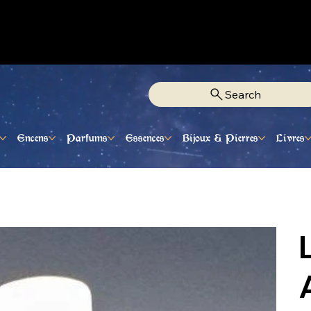
Fixe Adjamé: 25 20 00 74 38
Search
Encens
Parfums
Essences
Bijoux & Pierres
Livres