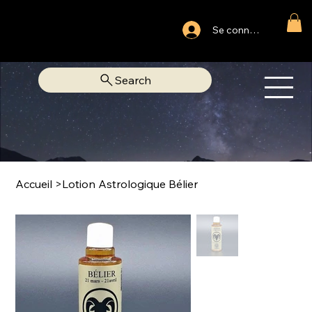
Ouvert du lundi au samedi
Se connecter
Fixe Adjamé: 25 20 00 74 38
Search
OM
LIBRAIRIE SPIRITUELLE
Accueil
>
Lotion Astrologique Bélier