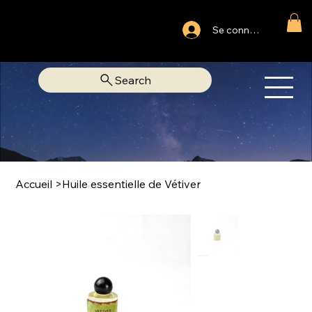
Ouvert du lundi au samedi
Se connecter
Fixe Adjamé: 25 20 00 74 38
Search
OM
LIBRAIRIE SPIRITUELLE
Accueil
>
Huile essentielle de Vétiver