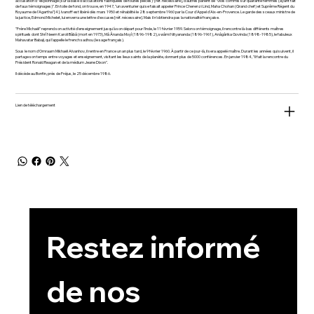
accusation d'"espionnage (sur la base d'accusations fabriquées de toutes pièces)"[réf. nécessaire], d'autres parlent de "viols commis sur quarante femmes (ayant fait
de faux témoignages)". En toile de fond, on trouve, en 1947, "un aventurier qui se faisait appeler Prince Cherenzi Lind, Maha Chohan (Grand chef) et Suprême Régent du
Royaume de l'Agartha"[4]. Ivanoff est libéré dès mars 1950 et réhabilité le 28 septembre 1960 par la Cour d'Appel d'Aix-en-Provence. Le garde des sceaux ministre de
la justice, Edmond Michelet, lui enverra une lettre d'excuses[réf. nécessaire]. Mais il n'obtiendra pas la nationalité française.
"Frère Michaël" reprend son activité d'enseignement jusqu'à son départ pour l'Inde, le 11 février 1959. Selon son témoignage, il rencontre là-bas différents maîtres
spirituels dont Shrî Neem Karoli Bâbâ (mort en 1973), Mâ Ânanda Moyî (1896-1982), swâmi Nityananda (1896-1961), Anâgârika Govinda (1898-1985), le fabuleux
Mahavatar Babaji, qui l'appelle le french sadhou (le sage français).
Sous le nom d'Omraam Mikhaël Aïvanhov, il rentre en France un an plus tard, le 9 février 1960. À partir de ce jour-là, il sera appelé maître. Durant les années qui suivent, il
partage son temps entre voyages et enseignement, visitant les lieux saints de la planète, donnant plus de 5000 conférences. En janvier 1984, "il fait la rencontre du
Président Ronald Reagan et de la médium Jeane Dixon".
Il décède au Bonfin, près de Fréjus, le 25 décembre 1986.
Lien de téléchargement
Restez informé 
de nos 