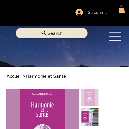
Ouvert du lundi au samedi
Se connecter
Fixe Adjamé: 25 20 00 74 38
Search
OM
LIBRAIRIE SPIRITUELLE
Accueil
>
Harmonie et Santé