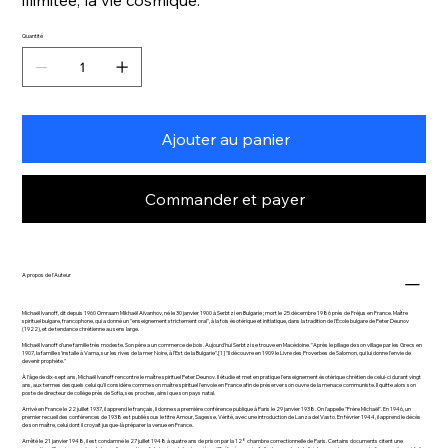
Quantité
Ajouter au panier
Commander et payer
A propos de l'Auteur
Michaël Ivanoff, dit depuis 1960 Omraam Mikhaël Aïvanhov, né le 30 janvier 1900 à Serbtzi en Bulgarie ; mort le 25 décembre 1986 près de Fréjus en France. Maître
spirituel bulgare, francophone, qui a donné un "enseignement strictement oral", à la fois ésotérique et initiatique, dans la tradition de l'École bulgare de Peter Deunov
(1922), et de tendance chrétienne au sens large.
Michaël Ivanoff d'une famille très modeste. Son père a un commerce de bois. Aujourd'hui Serbtzi se trouve en Macédoine. "Après le pillage de son village par les Grecs en
1907, la famille s'installe à Varna, sur les rives de la mer Noire, à l'Est de la Bulgarie".[1] "Il découvre en 1909 le Livre des Proverbes de Salomon, qui lui donne l'envie de
devenir prophète."
À l'âge de dix-sept ans, Michaël Ivanoff rencontre le maître spirituel Peter Deunov. Il étudie et met en pratique l'enseignement ésotérique chrétien de celui-ci durant vingt
ans, aux termes desquels celui qu'il considère comme son maître spirituel l'envoie en France afin de préserver son ouvre de la menace communiste. Il quitte alors son
poste de directeur de collège près de Sofia, ses proches, ainsi que son pays natal.
Arrivé en France le 22 juillet 1937, il apprend le français, il donne sa première conférence publique à Paris le 29 janvier 1938. On l'appelle "Frère Michaël". En 1946, un
premier recueil des conférences de 1938 est publié sous le titre Amour, Sagesse, Vérité, avec une introduction de Lanza del Vasto. En février 1944, il apprend le décès
de son maître, celui dont il croyait jusque-là préparer la venue en France.
Arrêté le 21 janvier 1948, il est condamné le 27 juillet 1948 à quatre ans de prison par la 12° chambre correctionnelle de Paris. Certains documents citent une