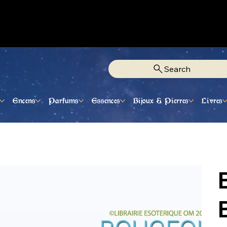
Fixe Adjamé: 25 20 00 74 38
Search
Encens
Parfums
Essences
Bijoux & Pierres
Livres