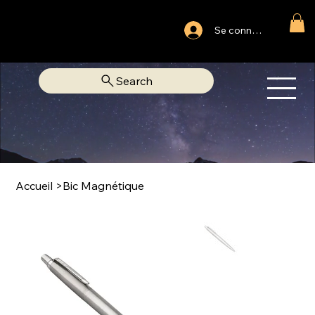
Ouvert du lundi au samedi
Se connecter
Fixe Adjamé: 25 20 00 74 38
Search
OM
LIBRAIRIE SPIRITUELLE
Accueil
>
Bic Magnétique