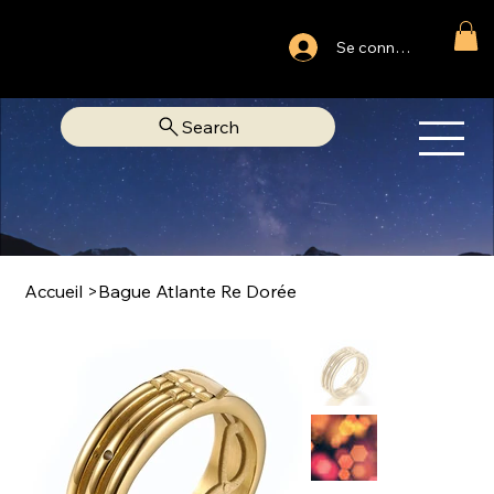
Ouvert du lundi au samedi
Se connecter
Fixe Adjamé: 25 20 00 74 38
Search
OM
LIBRAIRIE SPIRITUELLE
Accueil
>
Bague Atlante Re Dorée