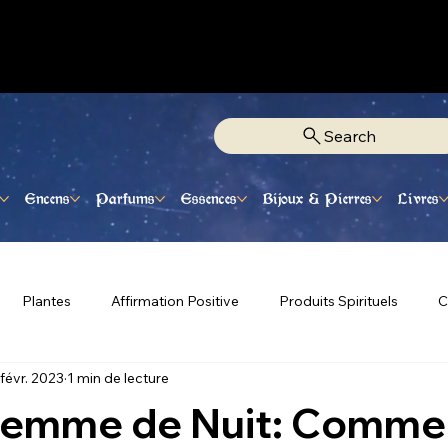
Fixe Adjamé: 25 20 00 74 38
Search
Encens
Parfums
Essences
Bijoux & Pierres
Livres
Plantes
Affirmation Positive
Produits Spirituels
C
 févr. 2023
1 min de lecture
 Femme de Nuit: Commen