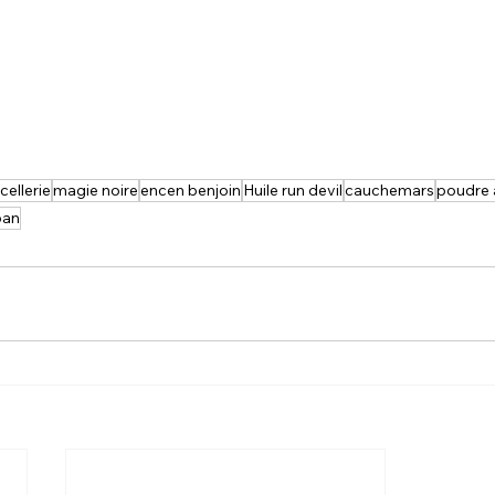
cellerie
magie noire
encen benjoin
Huile run devil
cauchemars
poudre a
ban