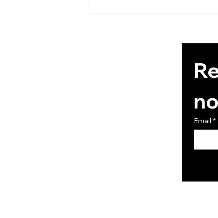
Les Pouvoirs de la lotion
du Baume du commandeur
Re
no
Email
*