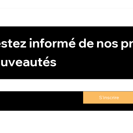
Les Pouvoirs du parfum
Florida Water
stez informé de nos pr
uveautés
S'inscrire